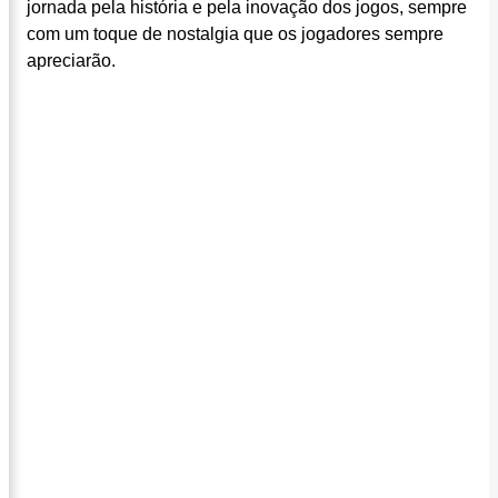
jornada pela história e pela inovação dos jogos, sempre
com um toque de nostalgia que os jogadores sempre
apreciarão.