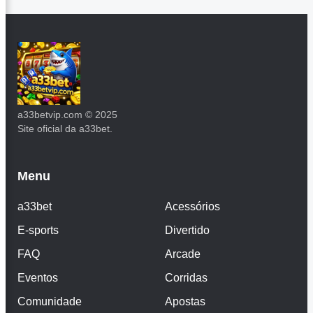
a33betvip.com © 2025
Site oficial da a33bet.
Menu
a33bet
Acessórios
E-sports
Divertido
FAQ
Arcade
Eventos
Corridas
Comunidade
Apostas