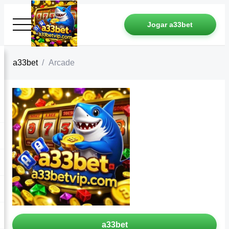
Jogar a33bet
a33bet
Arcade
a33bet